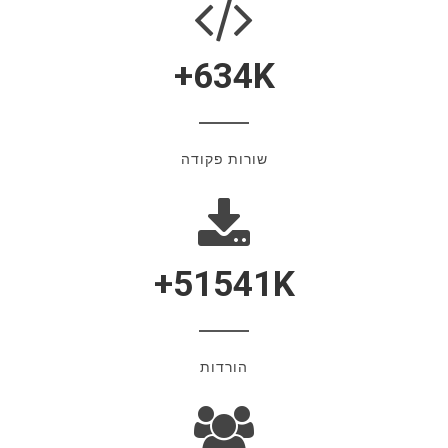
634
K+
שורות פקודה
51541
K+
הורדות