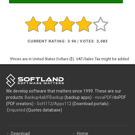
CURRENT RATING: 3.96 | VOTES: 3,083
Prices are in United States Dollars ($). VAT/Sales Tax might be added!
We develop software that matters since 1999. These are our
products:
Backup4all
/
FBackup
(backup apps) -
novaPDF
/doPDF
(PDF creators) -
Soft112
/
Apps112
(Download portals) -
Enquoted
(Quotes database).
Download
Home
novaPDF
doPDF