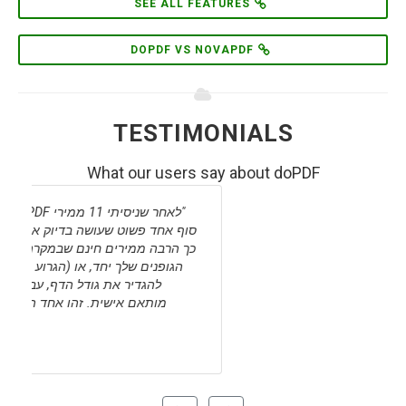
SEE ALL FEATURES
DOPDF VS NOVAPDF
TESTIMONIALS
What our users say about doPDF
הינו ממיר PDF חינמי המגיע להציל אותך. אם אתה
מוצא את עצמך זקוק לייצור מסמכי PDF מתוך שפע
של יישומים ונמאס לך לעשות את זה אחרת כל פעם
מחדש, עם מצב הפעולה הפשוט והמוכר שלה, אין לך
מה להפסיד בכך שתנסה אותו.
DOWNLOAD.COM STAFF