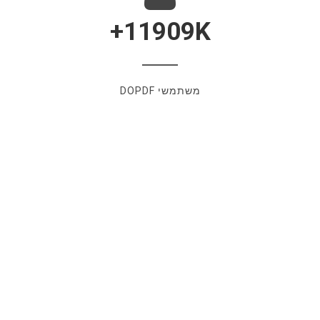
11909
K+
משתמשי DOPDF