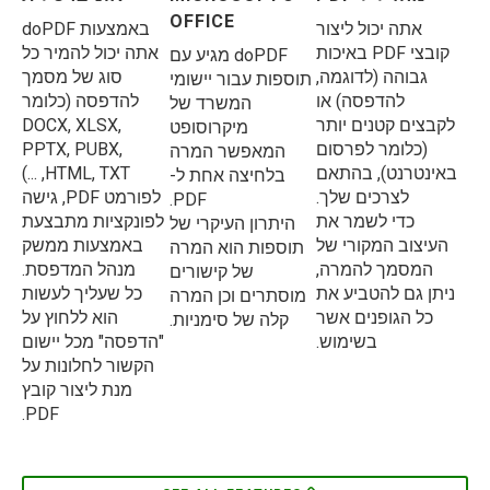
OFFICE
אתה יכול ליצור
באמצעות doPDF
קובצי PDF באיכות
אתה יכול להמיר כל
doPDF מגיע עם
גבוהה (לדוגמה,
סוג של מסמך
תוספות עבור יישומי
להדפסה) או
להדפסה (כלומר
המשרד של
לקבצים קטנים יותר
DOCX, XLSX,
מיקרוסופט
(כלומר לפרסום
PPTX, PUBX,
המאפשר המרה
באינטרנט), בהתאם
HTML, TXT, ...)
בלחיצה אחת ל-
לצרכים שלך.
לפורמט PDF, גישה
PDF.
כדי לשמר את
לפונקציות מתבצעת
היתרון העיקרי של
העיצוב המקורי של
באמצעות ממשק
תוספות הוא המרה
המסמך להמרה,
מנהל המדפסת.
של קישורים
ניתן גם להטביע את
כל שעליך לעשות
מוסתרים וכן המרה
כל הגופנים אשר
הוא ללחוץ על
קלה של סימניות.
בשימוש.
"הדפסה" מכל יישום
הקשור לחלונות על
מנת ליצור קובץ
PDF.