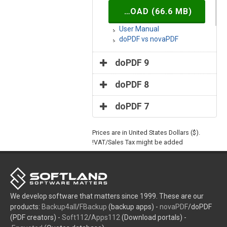
DOWNLOAD (66.6 MB)
User Manual
doPDF vs novaPDF
doPDF 9
doPDF 8
doPDF 7
Prices are in United States Dollars ($).
VAT/Sales Tax might be added!
We develop software that matters since 1999. These are our
products:
Backup4all
/
FBackup
(backup apps) -
novaPDF
/doPDF
(PDF creators) -
Soft112
/
Apps112
(Download portals) -