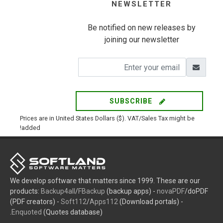
NEWSLETTER
Be notified on new releases by
joining our newsletter
SUBSCRIBE
Prices are in United States Dollars ($). VAT/Sales Tax might be
added!
We develop software that matters since 1999. These are our
products:
Backup4all
/
FBackup
(backup apps) -
novaPDF
/doPDF
(PDF creators) -
Soft112
/
Apps112
(Download portals) -
Enquoted
(Quotes database).