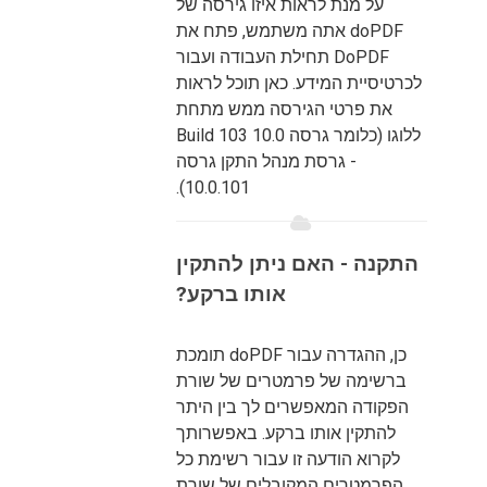
על מנת לראות איזו גירסה של
doPDF אתה משתמש, פתח את
DoPDF תחילת העבודה ועבור
לכרטיסיית המידע. כאן תוכל לראות
את פרטי הגירסה ממש מתחת
ללוגו (כלומר גרסה 10.0 Build 103
- גרסת מנהל התקן גרסה
10.0.101).
התקנה - האם ניתן להתקין
אותו ברקע?
כן, ההגדרה עבור doPDF תומכת
ברשימה של פרמטרים של שורת
הפקודה המאפשרים לך בין היתר
להתקין אותו ברקע. באפשרותך
לקרוא הודעה זו עבור רשימת כל
הפרמטרים המקובלים של שורת